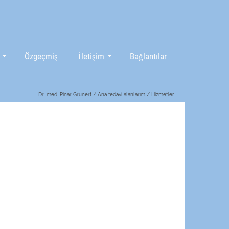
Özgeçmiş
İletişim
Bağlantılar
Dr. med. Pinar Grunert
/
Ana tedavi alanlarım
/
Hizmetler