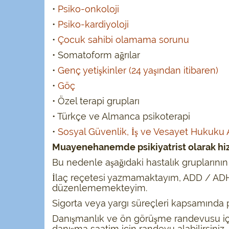
•
Psiko-onkoloji
•
Psiko-kardiyoloji
•
Çocuk sahibi olamama sorunu
• Somatoform ağrılar
•
Genç yetişkinler (
24 yaşından itibaren)
•
Göç
• Özel terapi grupları
• Türkçe ve Almanca psikoterapi
•
Sosyal Güvenlik, İş ve Vesayet Hukuku
Muayenehanemde psikiyatrist olarak h
Bu nedenle aşağıdaki hastalık gruplarının t
İlaç reçetesi yazmamaktayım, ADD / ADHD
düzenlememekteyim.
Sigorta veya yargı süreçleri kapsamında 
Danışmanlık ve ön görüşme randevusu i
danışma saatim için randevu alabilirsiniz.