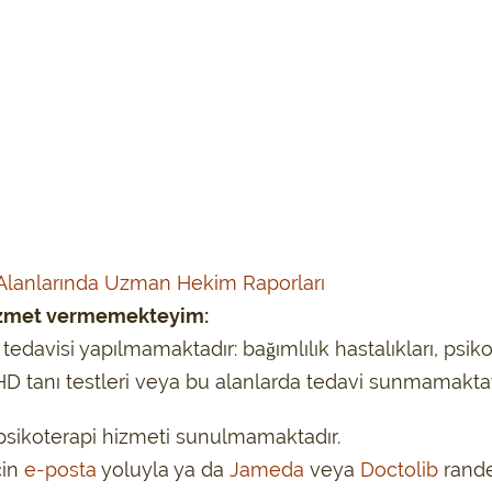
 Alanlarında Uzman Hekim Raporları
izmet vermemekteyim:
edavisi yapılmamaktadır: bağımlılık hastalıkları, psikozl
 tanı testleri veya bu alanlarda tedavi sunmamaktayı
psikoterapi hizmeti sunulmamaktadır.
çin
e-posta
yoluyla ya da
Jameda
veya
Doctolib
rande