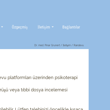
Özgeçmiş
İletişim
Bağlantılar
Dr. med. Pinar Grunert
/
İletişim
/
Randevu
vu platformları üzerinden psikoterapi
üşü veya tıbbi dosya incelemesi
bilir. Lütfen talebinizi öncelikle kısaca