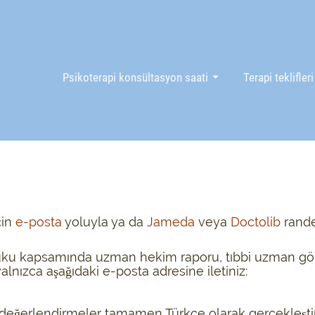
Psikoterapi konsültasyon saati
Terapi teklifleri
çin
e-posta
yoluyla ya da
Jameda
veya
Doctolib
rande
uku kapsamında uzman hekim raporu, tıbbi uzman gör
yalnızca aşağıdaki e-posta adresine iletiniz:
değerlendirmeler tamamen Türkçe olarak gerçekleştirile