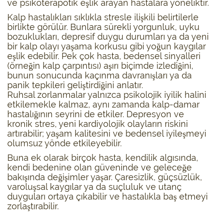
ve psikoterapötik eşlik arayan hastalara yöneliktir.
Kalp hastalıkları sıklıkla stresle ilişkili belirtilerle
birlikte görülür. Bunlara sürekli yorgunluk, uyku
bozuklukları, depresif duygu durumları ya da yeni
bir kalp olayı yaşama korkusu gibi yoğun kaygılar
eşlik edebilir. Pek çok hasta, bedensel sinyalleri
(örneğin kalp çarpıntısı) aşırı biçimde izlediğini,
bunun sonucunda kaçınma davranışları ya da
panik tepkileri geliştirdiğini anlatır.
Ruhsal zorlanmalar yalnızca psikolojik iyilik halini
etkilemekle kalmaz, aynı zamanda kalp-damar
hastalığının seyrini de etkiler. Depresyon ve
kronik stres, yeni kardiyolojik olayların riskini
artırabilir; yaşam kalitesini ve bedensel iyileşmeyi
olumsuz yönde etkileyebilir.
Buna ek olarak birçok hasta, kendilik algısında,
kendi bedenine olan güveninde ve geleceğe
bakışında değişimler yaşar. Çaresizlik, güçsüzlük,
varoluşsal kaygılar ya da suçluluk ve utanç
duyguları ortaya çıkabilir ve hastalıkla baş etmeyi
zorlaştırabilir.