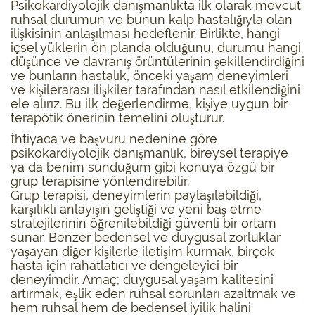
Psikokardiyolojik danışmanlıkta ilk olarak mevcut
ruhsal durumun ve bunun kalp hastalığıyla olan
ilişkisinin anlaşılması hedeflenir. Birlikte, hangi
içsel yüklerin ön planda olduğunu, durumu hangi
düşünce ve davranış örüntülerinin şekillendirdiğini
ve bunların hastalık, önceki yaşam deneyimleri
ve kişilerarası ilişkiler tarafından nasıl etkilendiğini
ele alırız. Bu ilk değerlendirme, kişiye uygun bir
terapötik önerinin temelini oluşturur.
İhtiyaca ve başvuru nedenine göre
psikokardiyolojik danışmanlık, bireysel terapiye
ya da benim sunduğum gibi konuya özgü bir
grup terapisine yönlendirebilir.
Grup terapisi, deneyimlerin paylaşılabildiği,
karşılıklı anlayışın geliştiği ve yeni baş etme
stratejilerinin öğrenilebildiği güvenli bir ortam
sunar. Benzer bedensel ve duygusal zorluklar
yaşayan diğer kişilerle iletişim kurmak, birçok
hasta için rahatlatıcı ve dengeleyici bir
deneyimdir. Amaç; duygusal yaşam kalitesini
artırmak, eşlik eden ruhsal sorunları azaltmak ve
hem ruhsal hem de bedensel iyilik halini